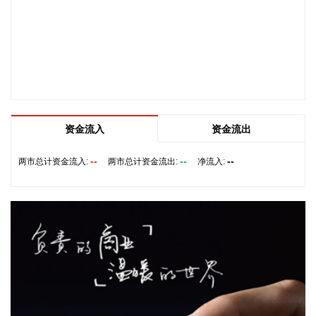
创源股份(300703)8月6日在互动平台回复称，公司目前并未自
建算力中心，更多聚焦于算力资源的应用，通过与外部算力服
务商合作，积极建设AIGC技术平台。目前AIGC技术平台对公
司业绩不产生直接影响。
2026-08-06 22:24:14
纳斯达克100指数转涨，标普500指数涨0.2%。美光科技转
涨，此前一度跌超7%。希捷科技收复8%的跌幅后涨近2%。其
资金流入
资金流出
他存储股也大幅收窄跌幅。
--
--
--
2026-08-06 22:20:19
两市总计资金流入:
两市总计资金流出:
净流入:
据上海市国资委消息，8月6日，上海市国资委党委书记、主任
周小全接待上海清算所党委书记、董事长马贱阳一行，双方围
绕自贸离岸债等新型金融工具运用、套期保值等风险管理领域
的合作开展深入交流。双方表示，将深入贯彻落实十二届市委
九次全会精神，以协同机制为纽带，持续推动金融基础设施资
源与市属国资产业布局深度联动，立足服务实体经济、守牢金
融安全底线，共同服务上海“五个中心”建设。
2026-08-06 22:16:16