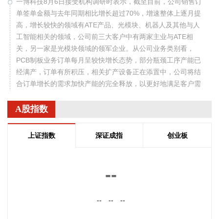
一博科技8月6日接受机构调研时表示，截至目前，公司销售订
单签单金额与去年同期相比增长超过70%，增速整体上逐月提
高，增长较快的领域有ATE产品、光模块、机器人及其他与人
工智能相关的领域，公司前三大客户中有两家主业与ATE相
关，另一家是光模块领域的领军企业。从公司业务类别看，
PCB制板业务订单每月呈较快增长态势，部分瓶颈工序产能已
经满产，订单有所积压，相关扩产设备正在添置中，公司将结
合订单增长的需求加快产能的完全释放，以更好地满足客户需
求。 从目前的情况看，公司营业收入加速增长的趋势没有变，
预计今年下半年的销售增速明显高于上半年，毛利率随着产能
A股指数
利用率的提升也在稳步提升。
2026-08-06 22:36:20
上证指数
深证成指
创业板
8月6日，中交集团党委书记、董事长宋海良在福建宁德与宁德
时代新能源科技股份有限公司创始人、董事长兼总经理曾毓群
--
举行会谈。双方围绕深化新能源、交能融合、绿色发展、科技
创新等领域合作进行深入交流。
--
--
--
2026-08-06 22:28:22