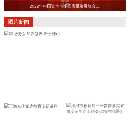
险救援队伍，配齐调试防汛救灾物资装备，充实海上救援力
2022年中国资本市场高质量发展峰会....
量；要从严从细管控重点船舶，摸清底数、分类避风、强化闭
环，确保“船靠岸、避到位”；要全员全域落实海上人员撤离，
图片新闻
严格执行标准，严防人员回流，确保“人上岸、零留守”；要切
实加强客运船舶管理，刚性落实停航要求，妥善安置旅客，确
保“客停渡、零营运”；要扎实做好宣传引导工作，高频滚动发
布权威信息，针对沿海群众、渔民、游客等重点群体加强动
员。
2026-08-06 22:00:41
依顿电子(603328)8月6日公告，拟向包括公司控股股东九洲集
团在内的不超过35名特定投资者，发行股票募资不超过20亿
元，用于高端印制电路板智能制造项目及补充流动资金。其
牢记使命 加强修养 严于律己
中，九洲集团拟以现金方式认购此次发行股份金额不低于5亿
元（含）且不高于10亿元（含）。
2026-08-06 21:45:44
美股三大指数开盘涨跌不一，标普500指数涨0.07%，道指涨