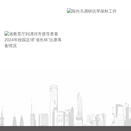
漯河市教育局召开贯彻落实省
0.19%，纳指跌0.34%。存储股多数走低，闪迪跌超12%，西
部数据跌超19%。
市安全生产工作会议精神部署
2026-08-06 21:39:02
会
王海东作家庭教育专题讲座
潍柴动力8月6日在互动平台表示，公司没有可回收航空发动机
相关业务。
2026-08-06 21:34:23
德固特8月6日在互动平台表示，公司没有液冷装备、数据中心
省教育厅到漯河市督导查看
陈向凡调研抗旱保秋工作
的管理领域的布局或产业规划。
2024年校园足球“省长杯”比赛
2026-08-06 21:30:33
筹备情况
据中国电子消息，8月6日，中国电子与中信集团签署战略合作
协议，双方将进一步加强在金融服务、金融科技等领域的合
作。
2026-08-06 21:22:18
毕马威日前发布的《全球并购趋势与中国并购市场展望》报告
显示，基于对全球20个国家和地区逾700名并购交易参与者的