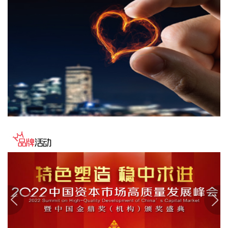
映翰通(688080)8月6日公告，公司控股股东、实控人李明、李
红雨提议公司使用自有资金通过集中竞价交易方式回购股份，
回购完毕后将依法进行注销并减少公司注册资本。回购资金总
额不低于2000万元（含），不超过3000万元（含）。
2026-08-06 22:12:42
据“浙江发布”，8月6日，浙江省委、省政府召开全省防御应对
13号台风“白海豚”工作部署会议，对做好全省面上防台工作进
行具体部署。 会议强调，要强化预报预警，做到“早报、快
报、多报”，多部门加密精细化预报，健全预警叫应机制，全面
覆盖重点群体；要有序启动响应，科学把握“时、度、效”，全
面激活“1833”联合指挥体系，规范应急响应启动、会商研判与
信息报送流程；要加强风险排查管控，做到“无漏洞、无死角、
无盲区”，全覆盖排查管控各类安全隐患；要聚焦小流域、山塘
水库、在建水利工程及海塘安全，做到“早动、快动、小动”，
检修加固各类水利设施与薄弱海塘；要提前组织人员转移，做
到“不漏一户、不落一人”，按时分段完成各类风险区域人员转
移；要强化应急准备，做到力量下沉、保障下倾，前置各类抢