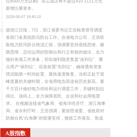
过8000万元认购广东芯成汉奇不超过410.1111万元
新增注册资本。
2026-08-07 19:40:10
据浙江日报，7日，浙江省委书记王浩检查督导调度
各部门各系统防汛防台工作。在省电力公司，王浩听
取电力防汛防台情况汇报，强调要坚持底线思维、极
限思维，总结运用好防御台风行之有效的做法，全力
做好各项工作准备，切实做到隐患复盘“改到位”、重
点用户“保到位”、应急前置“先到位”，确保遇有突发
情况能第一时间处置、最快速度恢复。当前正处于迎
峰度夏的关键时期，全省用电负荷连创历史新高。要
千方百计做好电力供给和运行调度工作，关键时刻拉
得出、顶得上，全力保障居民、企业和社会用电需
求。 在视频连线省气象局、省海洋经济厅、浙江海事
局、省水利厅时，王浩强调，要按照省委、省政府对
防御台风“白海豚”的部署安排，狠抓工作落实、形成
工作合力，把各项工作做扎实做细致做到位。要坚持
A股指数
早报快报多报，特别是加强暴雨、小流域山洪、地质