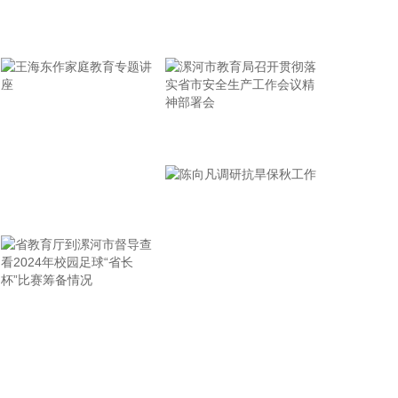
泰凌微(688591)8月7日公告，公司原计划通过发行股
牢记使命 加强修养 严于律己
份及支付现金的方式购买上海磐启微电子有限公司
100%股权并募集配套资金。公司于8月7日召开第二
届董事会第二十三次会议，同意公司终止发行股份及
支付现金购买资产并募集配套资金事项并撤回申请文
件。
漯河市教育局召开贯彻落
2026-08-07 19:20:23
实省市安全生产工作会议
精神部署会
依据《水利部水旱灾害防御应急响应工作规程》，水
王海东作家庭教育专题讲
利部于8月7日18时针对上海、江苏、浙江、安徽、福
建、江西启动洪水防御Ⅳ级应急响应，督促指导地方
座
水利部门密切关注台风“白海豚”动向和雨水情变化，
强化应急值守和会商研判，加强监测预报预警，科学
调度水工程，做好江河防汛、水库安全度汛、中小河
省教育厅到漯河市督导查
陈向凡调研抗旱保秋工作
流洪水和山洪灾害防御等工作，确保人民群众生命财
产安全。
看2024年校园足球“省长
2026-08-07 19:16:23
杯”比赛筹备情况