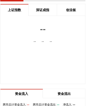
灾害、城市内涝等专题预报，进一步提高预报及时
性、精准度。要严格落实好各项海上管控措施，做到
上证指数
深证成指
创业板
全员全域海上人员撤离到位，确保海上绝对安全。要
抓住台风到来前的“窗口期”，坚持早动快动小动，制
定河湖库调控预案，全面落实好病险山塘水库除险加
--
固应急措施，切实筑牢安全防线。
2026-08-07 19:36:19
--
--
--
据万创投行，近日，商业航天测运控与在轨服务综合
方案提供商航天驭星正式宣布完成D轮、D+轮及
D++轮系列融资，累计融资金额近20亿元，由红杉中
国、前海方舟、联通战新、紫金矿业、中保投、上汽
集团、五粮液、纳思达、普华资本、小苗朗程、赛纳
资本、华安嘉业、金研资本等一众知名产业资本与头
部机构参与。截至目前，航天驭星已建成包含60余套
地面站在内的全球化卫星地面站网和综合定标场，累
计服务的卫星、火箭数量达684颗。
资金流入
资金流出
2026-08-07 19:32:16
--
--
--
两市总计资金流入:
两市总计资金流出:
净流入: