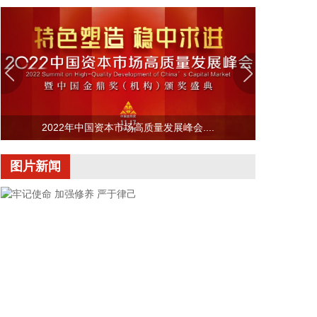
电子展）新闻发布会在广州举行。记者从会上获悉，
本届博览会定于12月3日至5日举办，延续首届“一展
双城”办展模式，锚定“中国智造首发平台”定位，聚焦
人工智能全产业链，着力打造大湾区智能制造链接全
球的重要窗口。本届博览会将在珠海、澳门两地同步
开展。
2026-08-07 19:24:10
2022年中国资本市场高质量发展峰会....
据永福股份消息，8月6日，永福股份子公司永福绿能
图片新闻
与泉州市能源发展集团有限公司（简称“泉州能源集
团”）、福州晟阳新能源有限公司（简称“福州晟阳新
能源”）签署分布式光伏项目三方合作协议。三方将以
绿美乡村建设、零碳校园创建为核心载体，重点在泉
州市域及省内其他区域推进学校、企事业单位、乡村
等场景的分布式光伏电站开发及建设，类型以光伏运
动场产品为主，包括光伏篮球场、光伏网球场、光伏
羽毛球场等。
2026-08-07 19:24:10