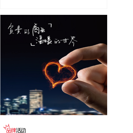
晶华微(688130)8月7日披露半年报，2026年上半
年，公司实现营业收入1.07亿元，同比增长
36.31%；归属于上市公司股东的净利润-201.94万
元，上年同期亏损2296.17万元，同比亏损收窄。报
告期内，公司前期推出的新产品持续推广、客户导入
及规模出货，叠加市场景气度回升、终端需求回暖影
响，公司营收规模保持稳健增长态势。
2026-08-07 19:28:17
立昂微(605358)8月7日披露半年报，2026年上半
年，公司实现营业总收入20.94亿元，同比增长
25.72%；实现归属于上市公司股东的净利润8397.26
万元，上年同期亏损1.27亿元，同比扭亏为盈；基本
每股收益0.12元。报告期内，半导体硅片板块盈利水
平大幅改善，公司12英寸硅片实现收入6.13亿元，同
比增长74.02%。
2026-08-07 19:28:13
8月7日，2026全球智能制造与电子产品博览会（AIE