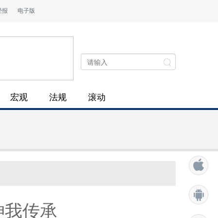
经报
电子版
宏观
法规
滚动
神我传承