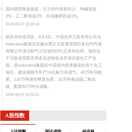
国内期货夜盘收盘，主力合约涨多跌少。纯碱涨超
3%，乙二醇涨超2%，合成橡胶跌超1%。
2026-08-07 23:08:16
据东华科技消息，8月3日，中国化学工程东华公司与
Indorama集团在安徽合肥正式签署安阳印多拉玛气体
有限公司清洁制气示范项目EPC总承包合同。项目位
于河南省安阳市滑县先进制造业开发区煤化工产业
园，是Indorama集团在中国境内投资建设的首个化工
项目。建设规模为年产16亿标方合成气、40万吨功能
肥、120万吨缓控释复合肥、20万吨食品级二氧化
碳、配套60万吨合成氨。
2026-08-07 22:56:11
据包钢股份消息，近日，包钢股份成功研制出
800MPa级增强成形性稀土热轧汽车结构用钢。该产
A股指数
品采用“稀土净化钢质+纳米析出强化”复合技术，兼具
高强度、高塑性与优异的扩孔性能，可适用于商用车
上证指数
深证成指
创业板