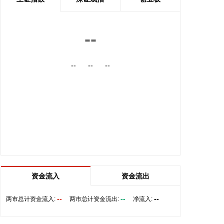
高承载、复杂变形的汽车结构件。产品已通过某知名
商用车配套厂的试模及批量应用验证。
2026-08-07 22:38:11
--
南大光电(300346)在互动平台表示，公司三甲基铟年
--
--
--
产能共计5吨，其中可用于磷化铟生产的高纯三甲基
铟产能根据市场情况进行上调，目前约为2吨/年。公
司积极关注市场，加快业务向高端化合物方向优化整
合。
2026-08-07 22:26:18
据海南日报，8月7日，海南省政府与跨境电商企业座
谈会在海口举行，以政企面对面的形式听取跨境电商
平台企业和服务机构意见建议，共促海南跨境电商高
质量发展。省长刘小明主持会议。 京东集团、抖音集
资金流入
资金流出
团、WB中国商家服务中心、蚂蚁集团、菜鸟集团、
海南跨境电商公共服务中心等跨境电商平台企业和服
--
--
--
两市总计资金流入:
两市总计资金流出:
净流入:
务机构代表，以及中国跨境电商50人论坛、中国国际
电子商务中心的专家，围绕完善智慧物流体系与航线