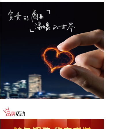
网络、构建跨境电商生态体系、拓展跨境电商新业
态、建立长效流量机制、加强品牌宣传推广等提出意
见建议。 刘小明表示，希望政企同心合力，构建亲清
政商关系，搭建常态化政企沟通机制，以政府的精准
施策、企业的灵活创新，共建海南跨境电商出海产业
基地、自贸港跨境电商一站式服务平台，推动政策红
利和市场活力深度耦合，使海南在全球跨境电商版图
中占据独特地位。
2026-08-07 22:18:12
8月7日下午，国家防总副总指挥、水利部部长李国英
主持专题会商，视频连线水利部长江、黄河、淮河、
海河、珠江、松辽、太湖等流域管理机构，分析研判
今年第13号台风“白海豚”发展态势及影响，系统安排
部署台风暴雨洪水防御工作。 李国英要求，全力以赴
做好六个方面重点工作。一要强化监测预报预警。二
要突出抓好山洪灾害防御。三要确保水利工程安全度
汛。四要强化流域水工程统一联合调度。五要统筹做