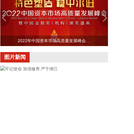
好城市外洪内涝防御。六要确保重要基础设施安全。
2026-08-07 22:14:22
美股存储股走低，美光科技跌超2%，SK海力士跌超
5%，闪迪跌超3%，西部数据跌超5%，希捷科技跌超
9%。
2022年中国资本市场高质量发展峰会....
2026-08-07 22:06:20
图片新闻
冠盛股份7月投资者关系活动记录表披露，冠盛东驰
电池工厂于4月开始调试工作，为提升工厂调试进
度，国网温州供电公司提前搭建10千伏临时线路协助
公司推进设备调试进度。6月25日，供电公司已顺利
完成110千伏变电站的建设并顺利引入市政电网进行
供电。目前工厂已经进入全面联机调试工作，预计调
试周期为6—9个月。固液混合电池量产线尚未正式下
线，项目的最新动态以公司公开披露的信息为准。
2026-08-07 22:04:03
据青岛港公众号消息，8月7日，山东港口青岛港与青
牢记使命 加强修养 严于律己