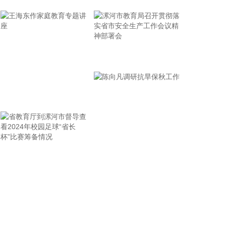
岛科技大学在山港大厦签署战略合作协议。根据协
议，双方将充分发挥各自优势，强化资源共享、优势
互补，加快培育新质生产力，着力打造一批可复制、
可推广的示范应用场景，为智慧绿色港口建设注入强
劲动能。
漯河市教育局召开贯彻落
2026-08-07 21:39:20
实省市安全生产工作会议
精神部署会
上海市气象台介绍，台风“白海豚”强度强，环流尺度
王海东作家庭教育专题讲
大，七级风圈半径超过400公里，北侧结构密实，云
雨带发展旺盛，对上海市的影响呈现“风长雨强”的特
座
点。 台风“白海豚”登陆后深入内陆的走向还存在较大
不确定性，受到东西两环副热带高压的影响，后期如
果台风残涡在上海西侧回旋少动，对上海的影响可能
省教育厅到漯河市督导查
陈向凡调研抗旱保秋工作
会长达4天，过程风雨影响都会比较大。 台风登陆并
深入内陆后，低空风切变较大，容易出现龙卷风，所
看2024年校园足球“省长
以10日左右“白海豚”登陆后要警惕龙卷风的可能性，
杯”比赛筹备情况
气象部门也将密切监测，做好研判和预警。
2026-08-07 21:39:19