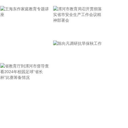
2026-08-08 16:46:16
美国国会参议院8日通过一项联邦政府临时拨款法
案，以避免联邦政府在现行预算到期后“停摆”。
2026-08-08 16:35:10
漯河市教育局召开贯彻落
实省市安全生产工作会议
据浙江日报，当前，浙江省防御13号台风“白海豚”到
了最关键的阶段。8日上午，省委、省政府召开全省
精神部署会
防御应对13号台风“白海豚”工作视频调度会。省委书
王海东作家庭教育专题讲
记王浩肯定了全省前一阶段防御应对工作成效。他强
座
调，与台风“巴威”相比，“白海豚”可能强度更强、持
续时间更长、造成影响更大。要高度警觉、闻令而
动，把防汛防台工作作为当前的重中之重，始终坚持
人民至上、生命至上，坚持“从最坏处着眼、做到顶格
省教育厅到漯河市督导查
陈向凡调研抗旱保秋工作
防御、打足提前量”，立足台风正面登陆、贯穿全省、
看2024年校园足球“省长
长时间影响、风雨潮“三碰头”等极端情况，坚决克服
杯”比赛筹备情况
麻痹思想、侥幸心理，把所有的工作都往前预置、往
前赶，确保守住“三条底线”，实现“不死人、少伤人、
少损失”的目标，坚决打赢防御台风“白海豚”这场大仗