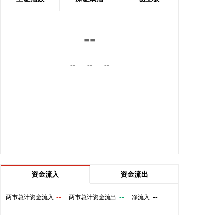
前，将首先设立一条临时航道，并以此作为未来正式
路线的基础。在这一问题上，伊朗和阿曼两国的军事
部门已根据现有海图展开磋商。待相关谈判完成并形
--
成最终结论后，新的通航路线将得到确定。
2026-08-08 20:03:45
--
--
--
8月8日，阿维塔07L正式上市，搭载896线双光路图
像级激光雷达，也是首批搭载华为乾崑智驾ADS 5的
车型。阿维塔科技董事长王辉在发布会上透露，截至
8月8日，华为乾崑智驾里程突破137亿公里，位居全
国第一。
2026-08-08 19:58:16
乌克兰方面8日消息称，正在塞尔维亚访问的乌克兰
总统泽连斯基当天表示，美国已与乌克兰达成协议，
资金流入
资金流出
将每月向乌克兰提供“爱国者”防空系统拦截导弹。泽
连斯基同时表示，仅靠这项供应无法完全弥补乌克兰
--
--
--
两市总计资金流入:
两市总计资金流出:
净流入:
目前的拦截导弹短缺。
2026-08-08 19:22:16