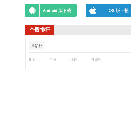
个股排行
涨幅榜
排名
名称
现价
涨跌幅