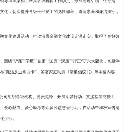
领导组织架构，压实各级机构工作职责，形成党建引领、任务清
文化，切实提升各级干部员工的党性修养、道德素养和廉洁操守，
廉金融文化建设活动，推动清廉金融文化建设走深走实，取得了良好效
围绕“听廉”“学廉”“创廉”“送廉”“观廉”“行正气”六大版块，包括举
布“廉洁从业明白卡”，签署家庭助廉《清廉倡议书》等丰富内容，
分公司组织各级机构、党员先锋，开展圆梦行动、支援基层防疫工
、爱心献血、爱心助考等众多公益慈善行动，在活动中积极宣传清
化于行。