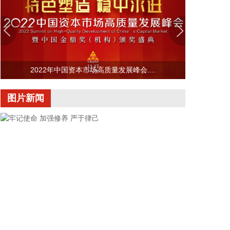
法部长，由副部长布兰奇代理。
2026-08-08 16:58:19
据“浦东发布”微信公众号消息，上海市文化旅游局介
绍，台风“白海豚”逼近，上海迪士尼、乐高乐园等多
家景点已临时闭园或调整运营时间。
2022年中国资本市场高质量发展峰会....
2026-08-08 16:58:16
图片新闻
据群众新闻，8月5日22时，陕西移动在商洛市镇安县
受汛情影响区域启动5G异网漫游工作，向其他运营商
客户提供5G网络漫游接入服务。该技术用于应急场
景，当用户所属运营商网络中断时，无需换卡换号即
可接入其他运营商5G网络，享受免费通话与上网服
务，这是我省首次将该功能用于汛期通信保障实战。
本次成功开通验证了5G异网漫游跨企业协同保障能
力，以及在真实汛情下的启停流程、业务配置和监控
保障等全环节操作性，有效增强了全省通信网络容灾
韧性，为守护人民群众生命财产安全和防汛救灾指挥
畅通筑牢通信“生命线”。
牢记使命 加强修养 严于律己