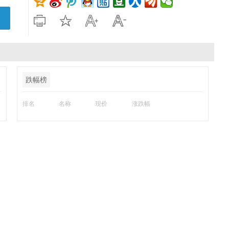
跌幅榜
排名
名称
现价
涨跌幅