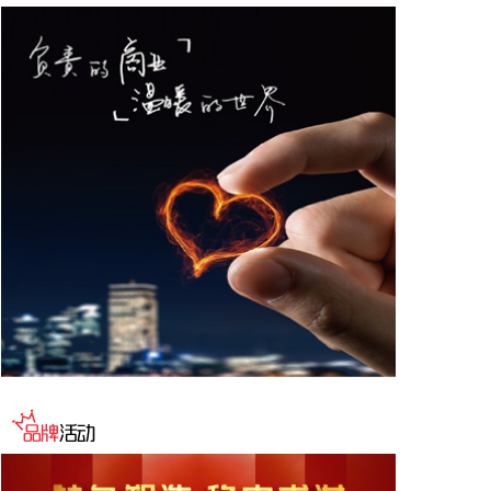
据“星光股份”公众号消息，近日，星光股份成功中标
龙星控股总部泛光工程项目。
2026-08-08 18:10:12
“金科股份”公众号消息，2026年8月，金科地产集团
股份有限公司（简称“金科股份”）与重庆通用人工智
能研究院在重庆正式签署全方位合作协议。双方将依
托通用人工智能前沿技术，落地不动产全场景智慧解
决方案，合力打造重庆“人工智能+不动产”产业标杆项
目。
2026-08-08 17:41:26
当地时间8日凌晨，由共和党控制的美国参议院以50
票赞成、49票反对的投票结果，确认托德·布兰奇担
任司法部长。 当地时间6月8日，美国白宫表示，总
统特朗普向美国参议院提交托德·布兰奇出任司法部长
的提名。特朗普4月2日宣布，帕姆·邦迪不再担任司