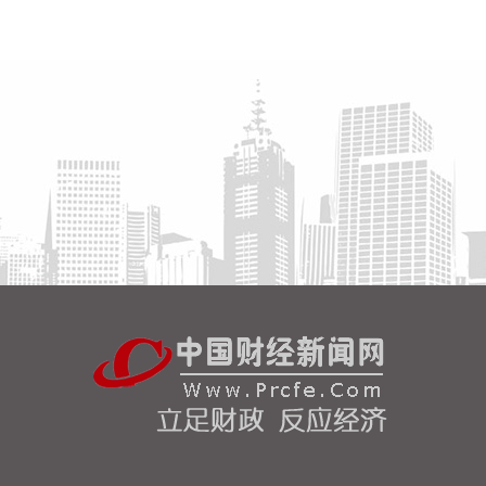
硬仗。
2026-08-08 16:31:27
杰瑞股份(002353)8月8日在互动平台表示，公司与中
核海洋的合作正在有序推进中。
2026-08-08 16:22:12
今天13时，台风“白海豚”中心位于距离浙江省温州市
东偏南方向约465公里的洋面上，中心附近最大风力
14级，45米/秒。虽然离浙江还有一定距离，但“白海
豚”外围云系今天上午已经在江苏南部、安徽东南部、
浙江等地激发出对流。 明天，台风登陆前后，华东降
雨进一步增强，江苏南部、安徽东南部、上海、浙江
大部将有大到暴雨，其中上海南部、浙江东部有特大
暴雨，局地日降雨量将达到400毫米甚至500毫米以
上，极端性较强，需注意防范。
2026-08-08 15:54:28
8月8日，记者从上海轮渡获悉，因受今年第13号台