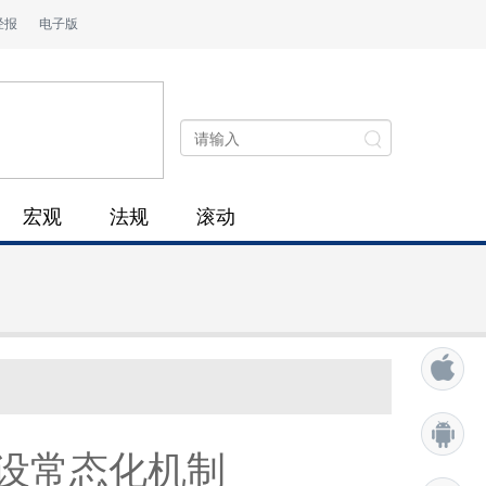
经报
电子版
宏观
法规
滚动
设常态化机制