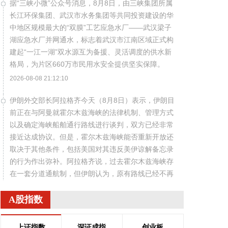
据“三峡小微”公众号消息，8月8日，由三峡集团所属
长江环保集团、武汉市水务集团等共同投资建设的华
中地区规模最大的“双膜”工艺应急水厂——武汉梁子
湖应急水厂并网通水，标志着武汉市江南区域正式构
建起“一江一湖”双水源互为备援、灵活调度的供水新
格局，为片区660万市民用水安全提供坚实保障。
2026-08-08 21:12:10
伊朗外交部长阿拉格齐今天（8月8日）表示，伊朗目
前正在与阿曼就霍尔木兹海峡的法律机制、管理方式
以及确定海峡船舶通行路线进行谈判，双方已经非常
接近达成协议。但是，霍尔木兹海峡能否重新开放还
取决于其他条件，包括美国对其违反美伊谅解备忘录
的行为作出弥补。阿拉格齐说，过去霍尔木兹海峡存
在一套分道通航制，但伊朗认为，原有路线已经不再
适合作为船舶通行路线，伊方无法接受继续使用该路
线。因此，有必要规划一套新的通航机制，不过这涉
A股指数
及复杂的技术和法律问题。目前双方正在讨论的是一
条临时通航路线。在新的正式通航路线最终确定之
上证指数
深证成指
创业板