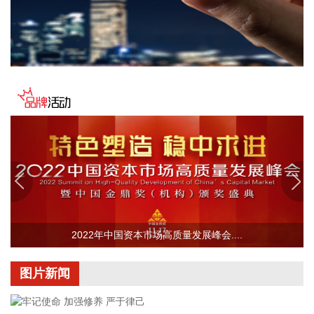
就投资者“公司最近产品大幅涨价是否属实？”的提问，ST惠伦
在互动平台回复称，公司主要产品为SMD谐振器、TSX热敏晶
体、TCXO振荡器和OSC振荡器。公司基于原材料价格上涨等
原因对产品价格进行了相应调整。公司会时刻关注行业状态、
市场需求、原材料价格等情况，综合确定产品售价。
2026-08-10 21:54:25
WTI原油期货突破80美元/桶，日内涨2.34%。
2026-08-10 21:46:24
为深入贯彻落实党中央关于开展深化扫黑除恶专项斗争的决策
部署和全国扫黑除恶专项斗争视频会议要求，近日，公安部指
挥全国公安机关同步开展深化扫黑除恶专项斗争第一轮集中收
网行动，成功打掉各类犯罪团伙1000余个，抓获犯罪嫌疑人
8200余名，破获各类刑事案件5400余起。
2022年中国资本市场高质量发展峰会....
2026-08-10 21:39:40
图片新闻
美股三大指数集体低开，标普500指数跌0.07%，道指跌
0.09%，纳指跌0.08%。英特尔跌超3%，苹果跌超2%。