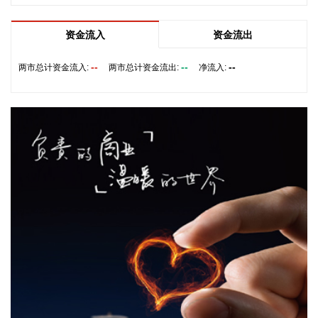
未来一段时间地质灾害防御的主战场。
2026-08-10 22:10:58
资金流入
资金流出
鑫宏业8月10日在互动平台表示，公司机器人电缆产品目前尚
--
--
--
两市总计资金流入:
两市总计资金流出:
净流入:
未与宇树机器人开展供货合作。相关业务情况请以公司公告为
准。
2026-08-10 22:06:16
凯龙高科8月10日在终止发行股份及支付现金购买资产并募集
配套资金暨关联交易事项投资者说明会上表示，本次收购终止
后，公司将按照既定的具身智能业务发展规划继续推进。目前
公司具身智能板块已获得部分在手订单。公司后续将依据战略
发展规划，合理统筹并持续推进研发投入，保障研发工作有序
开展。 凯龙高科此前公告，公司终止以发行股份及支付现金的
方式购买深圳市金旺达机电有限公司70%股权并募集配套资金
事项。
2026-08-10 21:58:39