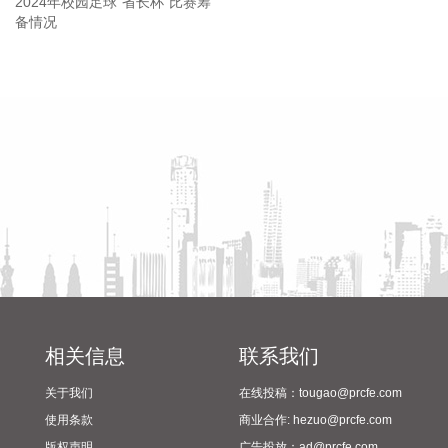
恒逸石化(000703)8月10日披露半年报，2026年上半年，公司
实现营业收入673.09亿元，同比增长20.28%（调整后）；归
省教育厅到漯河市督导查看
陈向凡调研抗旱保秋工作
属于上市公司股东的净利润59.02亿元，同比增长2500.73%
2024年校园足球“省长杯”比赛
（调整后）；基本每股收益1.75元。公司拟每10股派发现金红
筹备情况
利9元(含税)。报告期内，PTA及下游聚酯产业链条稳步复苏，
产品下游需求稳步增长，且在碳达峰和碳中和政策的影响下，
PTA及聚酯行业未来新增产能几乎为零，有望带动今后几年产
业链景气度显著回升，公司作为PTA及聚酯长丝、聚酯瓶片领
先企业，产品单吨利润实现了大幅改善并全面盈利。
2026-08-10 21:04:23
老百姓(603883)8月10日公告，公司拟以4000万元—8000万元
回购股份，用于员工持股计划，如在股份回购完成之后36个月
内未能实施上述用途，或所回购的股份未全部用于上述用途，
相关信息
联系我们
未使用的部分将履行相关程序予以注销。回购价格不超过
18.08元/股。
关于我们
在线投稿：tougao@prcfe.com
使用条款
商业合作: hezuo@prcfe.com
2026-08-10 20:57:20
版权声明
广告投放：ad@prcfe.com