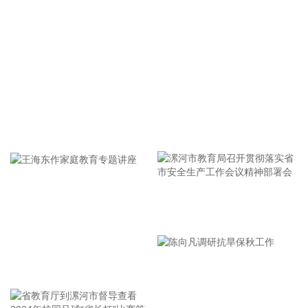
2026-08-10 21:34:36
中国地震台网正式测定：8月10日20时34分在哥伦比亚（北纬
4.85度，西经76.15度）发生7.5级地震，震源深度80千米。
2026-08-10 21:10:15
恒逸石化(000703)8月10日公告，拟由海宁恒逸新材料有限公
司作为投资主体投资建设海宁年产30万吨废旧纺织品循环利用
项目，项目预计总投资6.87亿元，项目建成后将形成30万吨/年
牢记使命 加强修养 严于律己
绿色循环新材料及10万吨/年葡萄糖（废纺纤维素为原料）产
能。 恒逸石化同日公告，公司通过应用自主研发PA6熔体直纺
技术，拟在广西恒逸新材料有限公司及杭州逸之锦新材料有限
公司合计投资建设年产40万吨PA6熔体直纺项目，项目预计总
投资48.7亿元。
漯河市教育局召开贯彻落实省
市安全生产工作会议精神部署
2026-08-10 21:10:13
会
国内期货夜盘开盘，主力合约多数上涨。低硫燃料油、燃油、
王海东作家庭教育专题讲座
原油、LPG涨超1%；玻璃、菜粕小幅下跌。
2026-08-10 21:07:19