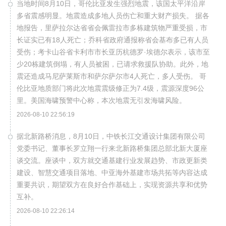
当地时间8月10日，哥伦比亚发生强烈地震，该国太平洋沿岸
多省震感明显。地震造成多地人员伤亡和重大财产损失。 据各
地报告，里萨拉尔达省省会佩雷拉市多栋建筑物严重受损，市
长证实已有18人死亡；乔科省政府通报称省会基布多已有人员
受伤；考卡山谷省卡利市市长亚历杭德罗·埃德尔表示，该市至
少20栋建筑倒塌，有人员被困，已请求救援队协助。此外，地
震还造成马尼萨莱斯市和萨尔萨尔市4人死亡，多人受伤。 哥
伦比亚地质部门将此次地震震级修正为7.4级，震源深度96公
里。美国海啸预警中心称，本次地震无引发海啸风险。
2026-08-10 22:56:19
据北新路桥消息，8月10日，中铁长江交通设计集团有限公司
党委书记、董事长罗立翔一行来北新路桥集团总部北新大厦座
谈交流。座谈中，双方就交通基建行业发展趋势、市政更新类
建设、智慧交通项目落地、中亚海外基建市场共拓等内容达成
重要共识，期望双方在良好合作基础上，实现资源共享和优势
互补。
2026-08-10 22:26:14