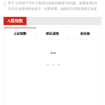
关于“公司对下半年干散货行情如何展望”的问题，海通发展8月
10日在业绩说明会表示，短期来看，超级厄尔尼诺风险正在提
升，一方面提振夏季煤炭需求，另一方面将对巴拿马运河通行
产生影响。今年以来，中东局势推高油气价格，美国油气出口
A股指数
增加导致大量油轮走巴拿马运河，而巴拿马运河日通行量有
限，目前已出现拥堵，散货船无法承担插队费只能绕行；另
上证指数
深证成指
创业板
外，厄尔尼诺会导致巴拿马运河水位降低，整体通行效率下
降，预计2026年9月北美粮季、美国大豆出口启动后，拥堵情
况会进一步加剧。展望四季度，西非雨季届时将结束，发运量
--
将迎来大幅恢复。
2026-08-10 22:22:52
--
--
--
8月10日下午，自然资源部召开台风“白海豚”影响省份地质灾害
防范应对工作调度视频会，会商研判风险趋势，再次部署重点
省份加强防范应对灾害工作。 会议指出，台风“白海豚”具有超
长周期、超大环流、水汽充沛、移动缓慢、内陆持久致灾等特
点，衍生的次生灾害风险远超普通台风。其中，要高度重视内
陆持续性暴雨可能引发的地质灾害，特别是浙江、安徽、湖
北、河南、河北、北京、天津、山东、辽宁等省（市）将成为