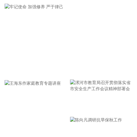
着力打造一批可复制、可推广的示范应用场景，为智慧绿色港
口建设注入强劲动能。
2026-08-07 21:39:20
上海市气象台介绍，台风“白海豚”强度强，环流尺度大，七级
风圈半径超过400公里，北侧结构密实，云雨带发展旺盛，对
上海市的影响呈现“风长雨强”的特点。 台风“白海豚”登陆后深
入内陆的走向还存在较大不确定性，受到东西两环副热带高压
的影响，后期如果台风残涡在上海西侧回旋少动，对上海的影
牢记使命 加强修养 严于律己
响可能会长达4天，过程风雨影响都会比较大。 台风登陆并深
入内陆后，低空风切变较大，容易出现龙卷风，所以10日左
右“白海豚”登陆后要警惕龙卷风的可能性，气象部门也将密切
监测，做好研判和预警。
2026-08-07 21:39:19
漯河市教育局召开贯彻落实省
北京市住房和城乡建设委员会、北京市规划和自然资源委员
市安全生产工作会议精神部署
会、北京住房公积金管理中心7日晚联合印发《关于进一步优
会
化调整本市房地产政策的通知》。通知提出，适度提高住房公
王海东作家庭教育专题讲座