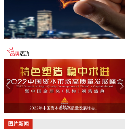
市外洪内涝防御。六要确保重要基础设施安全。
2026-08-07 22:14:22
美股存储股走低，美光科技跌超2%，SK海力士跌超5%，闪迪
跌超3%，西部数据跌超5%，希捷科技跌超9%。
2026-08-07 22:06:20
冠盛股份7月投资者关系活动记录表披露，冠盛东驰电池工厂
于4月开始调试工作，为提升工厂调试进度，国网温州供电公
司提前搭建10千伏临时线路协助公司推进设备调试进度。6月
25日，供电公司已顺利完成110千伏变电站的建设并顺利引入
市政电网进行供电。目前工厂已经进入全面联机调试工作，预
计调试周期为6—9个月。固液混合电池量产线尚未正式下线，
项目的最新动态以公司公开披露的信息为准。
2026-08-07 22:04:03
2022年中国资本市场高质量发展峰会....
据青岛港公众号消息，8月7日，山东港口青岛港与青岛科技大
学在山港大厦签署战略合作协议。根据协议，双方将充分发挥
图片新闻
各自优势，强化资源共享、优势互补，加快培育新质生产力，