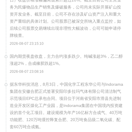
日）收盘价格涨幅偏离值累计超过20%。截至目前公司主营业
务为民爆物品生产销售及爆破服务，公司尚未实际开展矿山投
资开发业务。截至目前，公司不存在涉及矿山资产注入和重大
资产重组的具体计划。公司股票已被深交所纳入重点监控，如
后续公司股票交易继续出现非理性大幅波动，公司可能申请停
牌核查。
2026-08-07 23:15:10
国内期货夜盘收盘，主力合约涨多跌少。纯碱涨超3%，乙二醇
涨超2%，合成橡胶跌超1%。
2026-08-07 23:08:16
据东华科技消息，8月3日，中国化学工程东华公司与Indorama
集团在安徽合肥正式签署安阳印多拉玛气体有限公司清洁制气
示范项目EPC总承包合同。项目位于河南省安阳市滑县先进制
造业开发区煤化工产业园，是Indorama集团在中国境内投资建
设的首个化工项目。建设规模为年产16亿标方合成气、40万吨
功能肥、120万吨缓控释复合肥、20万吨食品级二氧化碳、配
套60万吨合成氨。