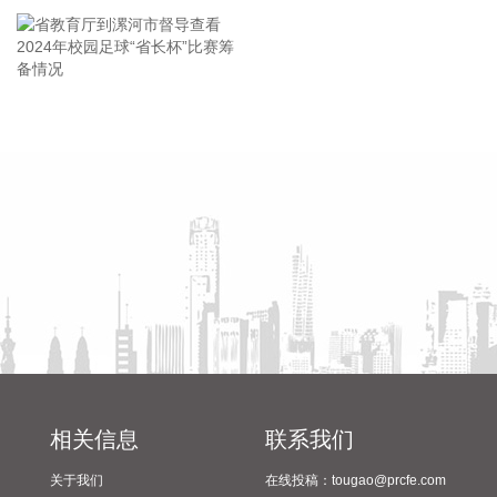
积金最高贷款额度。购房家庭中1人为公积金缴存人的，购买
首套住房公积金贷款最高贷款额度为120万元，二套住房公积
金贷款最高额度为100万元；夫妻双方均为缴存人的，购买首
套住房公积金贷款最高贷款额度为240万元，二套住房公积金
贷款最高额度为200万元。符合以下条件的，最高贷款额度可
省教育厅到漯河市督导查看
陈向凡调研抗旱保秋工作
进一步上浮： 1.城六区户籍居民家庭，在城六区外购买首套住
2024年校园足球“省长杯”比赛
房的，最高可上浮20万元； 2.购买住房符合本市建筑绿色发展
筹备情况
支持政策的，最高可上浮40万元； 3.本市户籍二孩及以上多子
女家庭购买住房的，可上浮40万元。 同时符合多项条件的，最
高贷款额度可叠加上浮，购房家庭中1人为公积金缴存人的，
最高上浮60万元；夫妻双方均为缴存人的，最高上浮100万
元。实际贷款额度依据购房家庭还款能力确定。
2026-08-07 21:32:25
据中国工程机械工业协会对挖掘机主要制造企业统计，2026年
7月销售各类挖掘机19521台，同比增长13.9%。其中：国内销
量7608台（含电动挖掘机41台），同比增长4.13%；出口
相关信息
联系我们
11913台（含电动挖掘机62台），同比增长21.2%。 2026年1
关于我们
在线投稿：tougao@prcfe.com
—7月，共销售挖掘机171841台，同比增长24.8%。其中：国