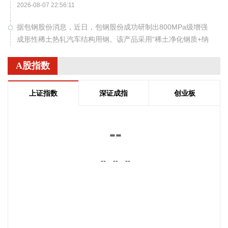
2026-08-07 22:56:11
据包钢股份消息，近日，包钢股份成功研制出800MPa级增强
成形性稀土热轧汽车结构用钢。该产品采用“稀土净化钢质+纳
米析出强化”复合技术，兼具高强度、高塑性与优异的扩孔性
能，可适用于商用车高承载、复杂变形的汽车结构件。产品已
A股指数
通过某知名商用车配套厂的试模及批量应用验证。
2026-08-07 22:38:11
上证指数
深证成指
创业板
南大光电(300346)在互动平台表示，公司三甲基铟年产能共计
5吨，其中可用于磷化铟生产的高纯三甲基铟产能根据市场情
--
况进行上调，目前约为2吨/年。公司积极关注市场，加快业务
向高端化合物方向优化整合。
--
--
--
2026-08-07 22:26:18
据海南日报，8月7日，海南省政府与跨境电商企业座谈会在海
口举行，以政企面对面的形式听取跨境电商平台企业和服务机
构意见建议，共促海南跨境电商高质量发展。省长刘小明主持
会议。 京东集团、抖音集团、WB中国商家服务中心、蚂蚁集