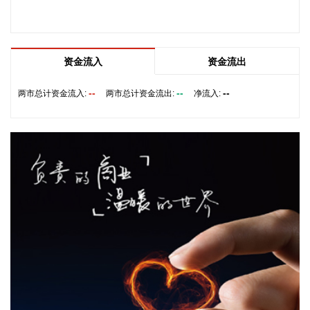
团、菜鸟集团、海南跨境电商公共服务中心等跨境电商平台企
业和服务机构代表，以及中国跨境电商50人论坛、中国国际电
子商务中心的专家，围绕完善智慧物流体系与航线网络、构建
跨境电商生态体系、拓展跨境电商新业态、建立长效流量机
资金流入
资金流出
制、加强品牌宣传推广等提出意见建议。 刘小明表示，希望政
企同心合力，构建亲清政商关系，搭建常态化政企沟通机制，
--
--
--
两市总计资金流入:
两市总计资金流出:
净流入:
以政府的精准施策、企业的灵活创新，共建海南跨境电商出海
产业基地、自贸港跨境电商一站式服务平台，推动政策红利和
市场活力深度耦合，使海南在全球跨境电商版图中占据独特地
位。
2026-08-07 22:18:12
8月7日下午，国家防总副总指挥、水利部部长李国英主持专题
会商，视频连线水利部长江、黄河、淮河、海河、珠江、松
辽、太湖等流域管理机构，分析研判今年第13号台风“白海
豚”发展态势及影响，系统安排部署台风暴雨洪水防御工作。
李国英要求，全力以赴做好六个方面重点工作。一要强化监测
预报预警。二要突出抓好山洪灾害防御。三要确保水利工程安
全度汛。四要强化流域水工程统一联合调度。五要统筹做好城